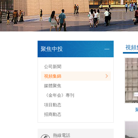
視頻
聚焦中投
公司新聞
視頻集錦
媒體聚焦
《金年会》專刊
項目動态
招商動态
熱線電話