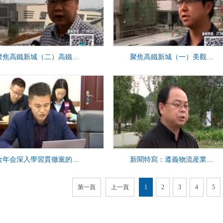
聚焦高鐵新城（二）高鐵新城綜合客運站 集美觀便捷于一體
聚焦高鐵新城（一）美觀便捷的高鐵新城西廣場
金年会深入學習貫徹黨的十九大精神
新聞特寫：遵義物流産業發展大有可為
第一頁
上一頁
1
2
3
4
5