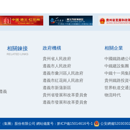
相關鍊接
政府機構
相關企業
RELATED LINKS
貴州省人民政府
中國鐵路總公
遵義市人民政府
中鐵建設集團
遵義市彙川區人民政府
中鐵十一局集
遵義市紅花崗人民政府
貴州鐵路投資
遵義市新蒲新區
世界軌道交通
遵義
貴州省發展和改革委員會
物流時代
遵義市發展和改革委員會
（集團）股份有限公司 網站備案号：
黔ICP備15014616号-1
公安網備52030302