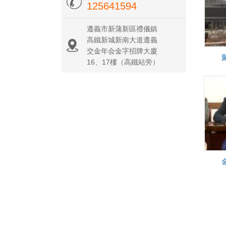
125641594
遵義市新蒲新區禮儀鎮
高鐵新城新南大道遵義
交金年会金字招牌大廈
16、17樓（高鐵站旁）