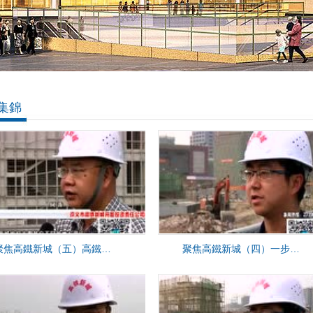
集錦
聚焦高鐵新城（五）高鐵新城亮點多 燈光景觀花樣足
聚焦高鐵新城（四）一步一景的高鐵新城風情街