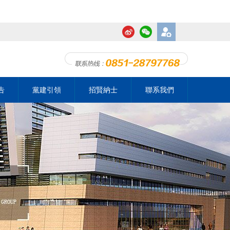
告
黨建引領
招賢納士
聯系我們